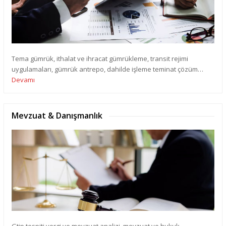
Tema gümrük, ithalat ve ihracat gümrükleme, transit rejimi
uygulamaları, gümrük antrepo, dahilde işleme teminat çözüm…
Devamı
Mevzuat & Danışmanlık
Gtip tespiti vergi ve mevzuat analizi, mevzuat ve hukuk