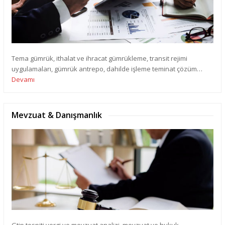
Tema gümrük, ithalat ve ihracat gümrükleme, transit rejimi
uygulamaları, gümrük antrepo, dahilde işleme teminat çözüm…
Devamı
Mevzuat & Danışmanlık
Gtip tespiti vergi ve mevzuat analizi, mevzuat ve hukuk