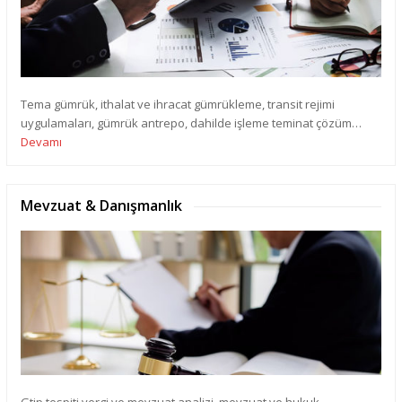
Tema gümrük, ithalat ve ihracat gümrükleme, transit rejimi
uygulamaları, gümrük antrepo, dahilde işleme teminat çözüm…
Devamı
Mevzuat & Danışmanlık
Gtip tespiti vergi ve mevzuat analizi, mevzuat ve hukuk