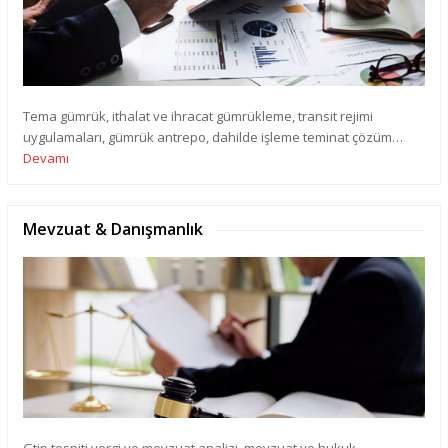
Tema gümrük, ithalat ve ihracat gümrükleme, transit rejimi
uygulamaları, gümrük antrepo, dahilde işleme teminat çözüm…
Devamı
Mevzuat & Danışmanlık
Gtip tespiti vergi ve mevzuat analizi, mevzuat ve hukuk