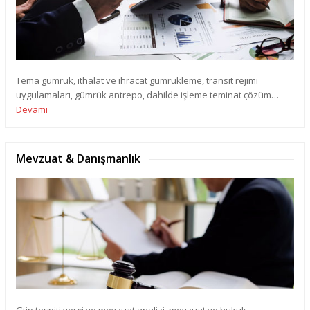
Tema gümrük, ithalat ve ihracat gümrükleme, transit rejimi
uygulamaları, gümrük antrepo, dahilde işleme teminat çözüm…
Devamı
Mevzuat & Danışmanlık
Gtip tespiti vergi ve mevzuat analizi, mevzuat ve hukuk