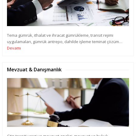
Tema gümrük, ithalat ve ihracat gümrükleme, transit rejimi
uygulamaları, gümrük antrepo, dahilde işleme teminat çözüm…
Devamı
Mevzuat & Danışmanlık
Gtip tespiti vergi ve mevzuat analizi, mevzuat ve hukuk