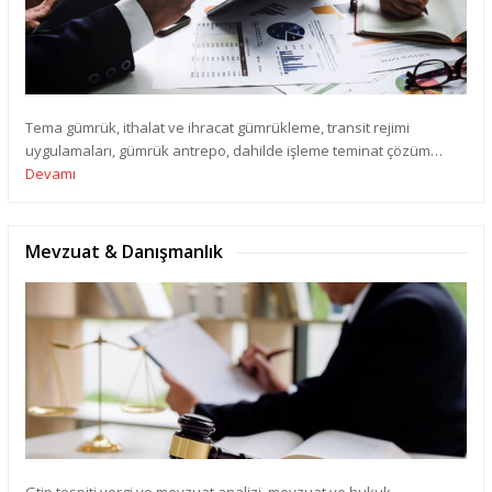
Tema gümrük, ithalat ve ihracat gümrükleme, transit rejimi
uygulamaları, gümrük antrepo, dahilde işleme teminat çözüm…
Devamı
Mevzuat & Danışmanlık
Gtip tespiti vergi ve mevzuat analizi, mevzuat ve hukuk