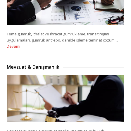
Tema gümrük, ithalat ve ihracat gümrükleme, transit rejimi
uygulamaları, gümrük antrepo, dahilde işleme teminat çözüm…
Devamı
Mevzuat & Danışmanlık
Gtip tespiti vergi ve mevzuat analizi, mevzuat ve hukuk