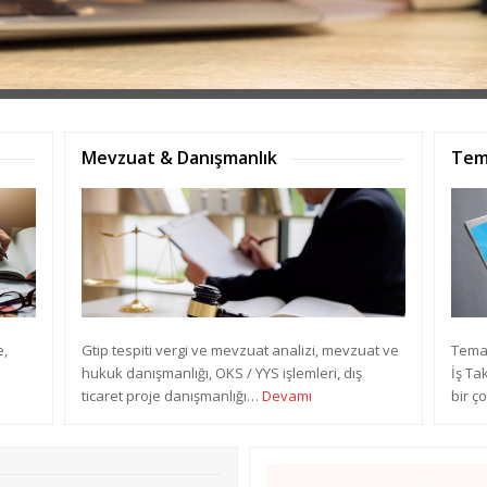
Mevzuat & Danışmanlık
Tem
e,
Gtip tespiti vergi ve mevzuat analizi, mevzuat ve
Tema 
hukuk danışmanlığı, OKS / YYS işlemleri, dış
İş Ta
ticaret proje danışmanlığı…
Devamı
bir ç