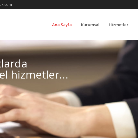
uk.com
Ana Sayfa
Kurumsal
Hizmetler
tlarda
l hizmetler...