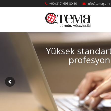
+90 (212) 693 80 80
info@temagumr
Yüksek standar
profesyone